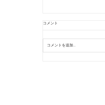
コメント
コメントを追加…
～光で飾る 新築外構～