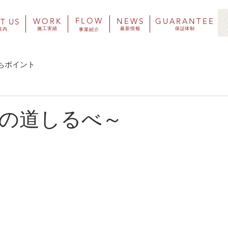
​FLOW
​WORK
​NEWS
​GUARANTEE
UT US
施工実績
​最新情報
​保証体制
案内
​事業紹介
ちポイント
の道しるべ～