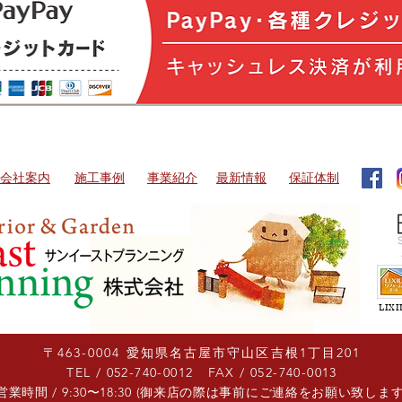
会社案内
​施工事例
​事業紹介
​最新情報
​保証体制
LI
​〒463-0004 愛知県名古屋市守山区吉根1丁目201​
​TEL / 052-740-0012 ​ FAX / 052-740-0013
​営業時間 / 9:30〜18:30 (御来店の際は事前にご連絡をお願い致します