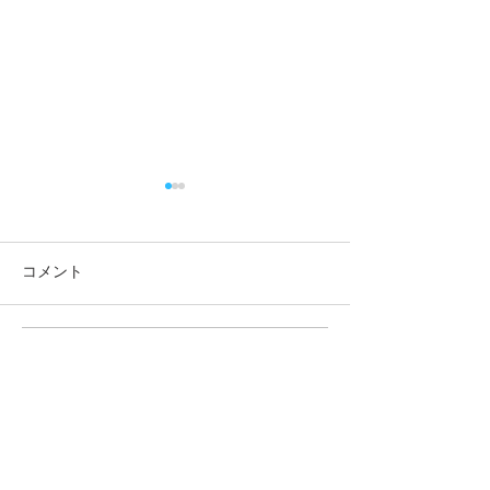
コメント
～GW休暇のお知らせ～
コメントを追加…
～MIDORI no R
せる 新築外構～