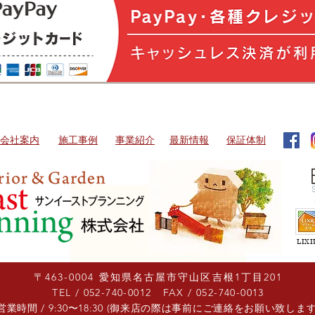
会社案内
​施工事例
​事業紹介
​最新情報
​保証体制
LI
​〒463-0004 愛知県名古屋市守山区吉根1丁目201​
​TEL / 052-740-0012 ​ FAX / 052-740-0013
​営業時間 / 9:30〜18:30 (御来店の際は事前にご連絡をお願い致します