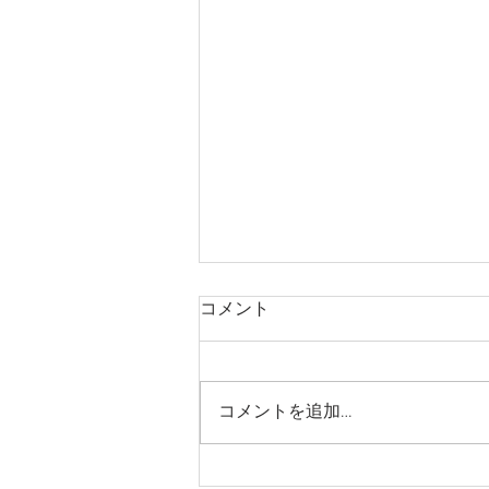
コメント
コメントを追加…
～光で飾る 新築外構～