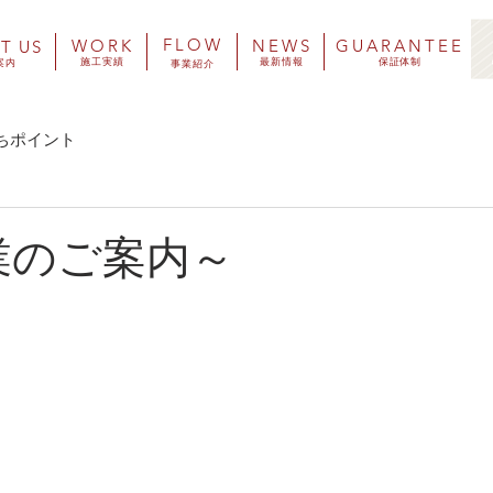
​FLOW
​WORK
​NEWS
​GUARANTEE
UT US
施工実績
​最新情報
​保証体制
案内
​事業紹介
ちポイント
業のご案内～