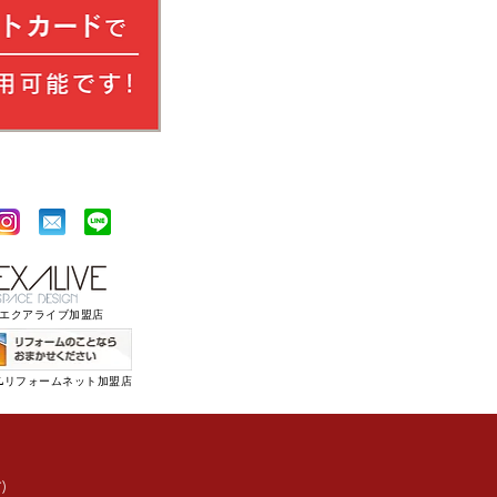
​エクアライブ加盟店
XILリフォームネット加盟店
)